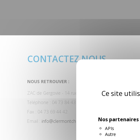
CONTACTEZ NOUS
NOUS RETROUVER :
Ce site util
ZAC de Gergovie - 14 rue de la Serre - 63670 La-Roche
Téléphone : 04 73 84 43 91
Fax : 04 73 69 44 42
Nos partenaires
Email :
info@clermontchimie.fr
APIs
Autre