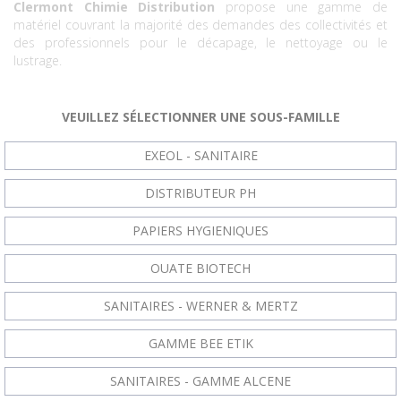
Clermont Chimie Distribution
propose une gamme de
matériel couvrant la majorité des demandes des collectivités et
des professionnels pour le décapage, le nettoyage ou le
lustrage.
VEUILLEZ SÉLECTIONNER UNE SOUS-FAMILLE
EXEOL - SANITAIRE
DISTRIBUTEUR PH
PAPIERS HYGIENIQUES
OUATE BIOTECH
SANITAIRES - WERNER & MERTZ
GAMME BEE ETIK
SANITAIRES - GAMME ALCENE