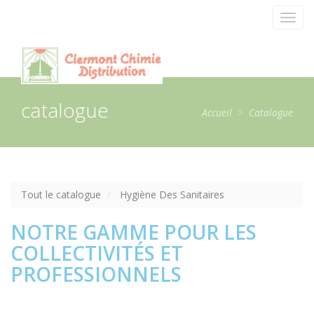
Panneau de gestion des cookies
Toggl
navig
catalogue
Accueil
>
Catalogue
Tout le catalogue
Hygiène Des Sanitaires
NOTRE GAMME POUR LES
COLLECTIVITÉS ET
PROFESSIONNELS