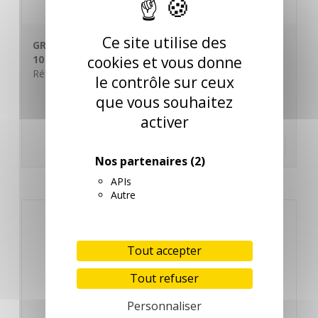
Ce site utilise des
GRILLE URINOIRS ULTRA FRESH MANGUE BOITE DE
cookies et vous donne
10
Réf. 024019
le contrôle sur ceux
que vous souhaitez
activer
En savoir plus
Nos partenaires
(2)
APIs
Autre
Tout accepter
Tout refuser
Personnaliser