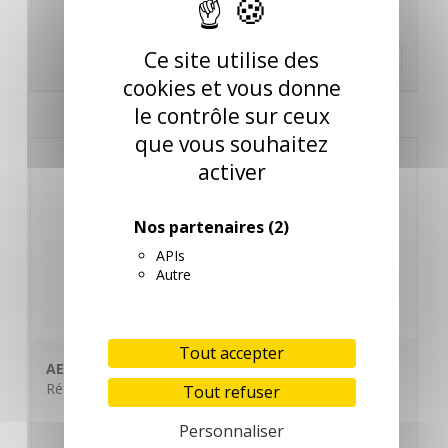
Ce site utilise des
En savoir plus
cookies et vous donne
le contrôle sur ceux
que vous souhaitez
activer
Nos partenaires
(2)
APIs
Autre
Tout accepter
AEROSOL DIFFUS EOL 400ML HERMANO
Réf. 170116 / EOL400H
Tout refuser
Personnaliser