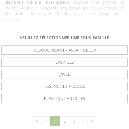
Clermont Chimie Distribution
propose une gamme de
matériel couvrant la majorité des demandes des collectivités et
des professionnels pour le décapage, le nettoyage ou le
lustrage.
VEUILLEZ SÉLECTIONNER UNE SOUS-FAMILLE
DESODORISANT - ASSAINISSEUR
EPONGES
JAVEL
ESSENCE ET ALCOOL
PLASTIQUE ARTICLES
1
2
3