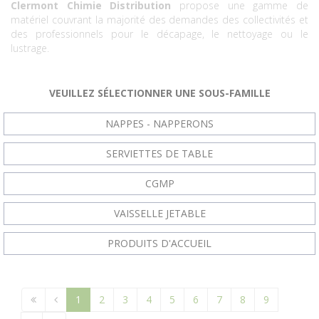
Clermont Chimie Distribution
propose une gamme de
matériel couvrant la majorité des demandes des collectivités et
des professionnels pour le décapage, le nettoyage ou le
lustrage.
VEUILLEZ SÉLECTIONNER UNE SOUS-FAMILLE
NAPPES - NAPPERONS
SERVIETTES DE TABLE
CGMP
VAISSELLE JETABLE
PRODUITS D'ACCUEIL
1
2
3
4
5
6
7
8
9