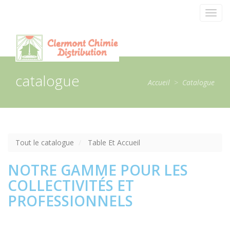
Panneau de gestion des cookies
Toggl
navig
catalogue
Accueil
>
Catalogue
Tout le catalogue
Table Et Accueil
NOTRE GAMME POUR LES
COLLECTIVITÉS ET
PROFESSIONNELS