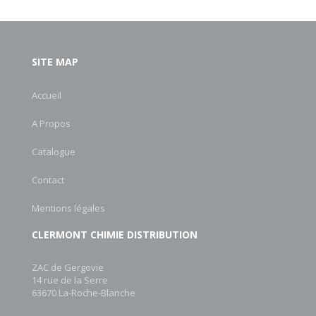
SITE MAP
Accueil
A Propos
Catalogue
Contact
Mentions légales
CLERMONT CHIMIE DISTRIBUTION
ZAC de Gergovie
14 rue de la Serre
63670 La-Roche-Blanche