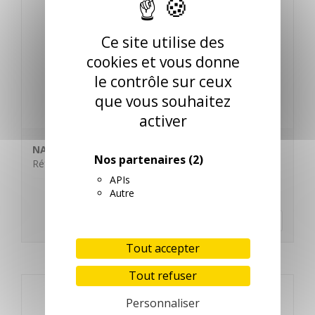
Ce site utilise des
cookies et vous donne
le contrôle sur ceux
que vous souhaitez
activer
NAPPE PAPIER BRUN 60X60 LIE DE VIN BD PAR 500
Nos partenaires
(2)
Réf. N520017
APIs
Autre
En savoir plus
Tout accepter
Tout refuser
Personnaliser