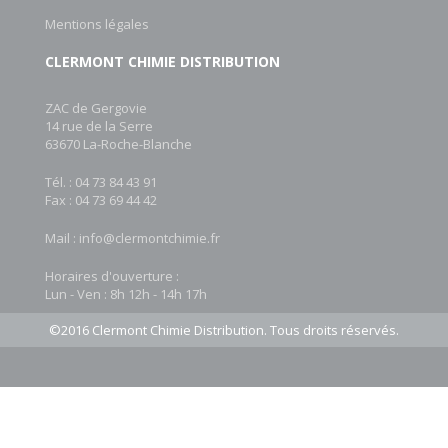
Mentions légales
CLERMONT CHIMIE DISTRIBUTION
ZAC de Gergovie
14 rue de la Serre
63670 La-Roche-Blanche
Tél. : 04 73 84 43 91
Fax : 04 73 69 44 42
Mail :
info@clermontchimie.fr
Horaires d'ouverture :
Lun - Ven : 8h 12h - 14h 17h
©2016 Clermont Chimie Distribution. Tous droits réservés.