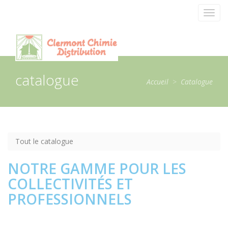
Panneau de gestion des cookies
Toggl
navig
catalogue
Accueil
>
Catalogue
Tout le catalogue
NOTRE GAMME POUR LES
COLLECTIVITÉS ET
PROFESSIONNELS