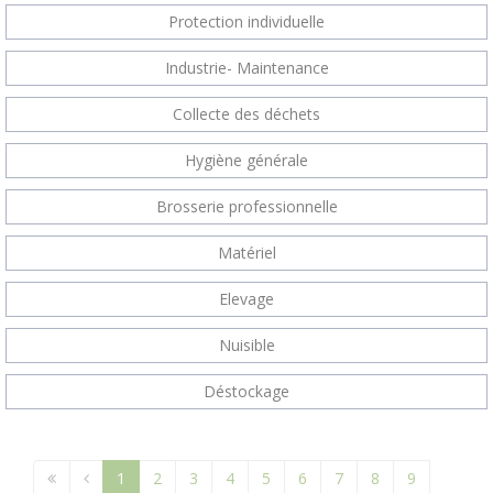
Protection individuelle
Industrie- Maintenance
Collecte des déchets
Hygiène générale
Brosserie professionnelle
Matériel
Elevage
Nuisible
Déstockage
1
2
3
4
5
6
7
8
9