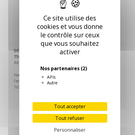
Ce site utilise des
cookies et vous donne
le contrôle sur ceux
que vous souhaitez
activer
DETERGENT DEGRAISSANT DESINFECTANT VAPO
750ml
Réf. 130913 / FEC750U
Nos partenaires
(2)
Nettoie et désinfecte en une seule opération. Prêt à
APIs
l'emploi. pH H13 Bactéricide EN 1276, Fongicide EN
Autre
1650.…
En savoir plus
Tout accepter
Tout refuser
Personnaliser