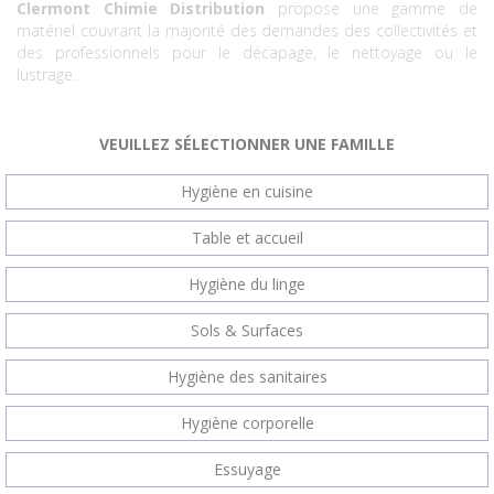
Clermont Chimie Distribution
propose une gamme de
matériel couvrant la majorité des demandes des collectivités et
des professionnels pour le décapage, le nettoyage ou le
lustrage.
VEUILLEZ SÉLECTIONNER UNE FAMILLE
Hygiène en cuisine
Table et accueil
Hygiène du linge
Sols & Surfaces
Hygiène des sanitaires
Hygiène corporelle
Essuyage