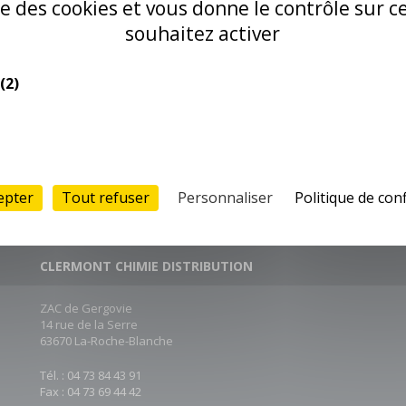
ise des cookies et vous donne le contrôle sur 
souhaitez activer
(2)
epter
Tout refuser
Personnaliser
Politique de conf
CLERMONT CHIMIE DISTRIBUTION
ZAC de Gergovie
14 rue de la Serre
63670 La-Roche-Blanche
Tél. : 04 73 84 43 91
Fax : 04 73 69 44 42