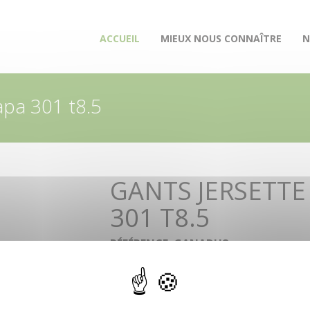
(CURRENT)
ACCUEIL
MIEUX NOUS CONNAÎTRE
N
apa 301 t8.5
GANTS JERSETTE
301 T8.5
RÉFÉRENCE: GANADH8
Aucune description n'est disponible pour ce pro
RETROUVEZ CE PRODUIT DANS 