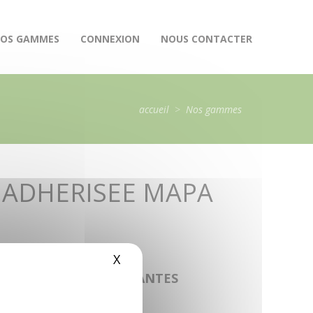
OS GAMMES
CONNEXION
NOUS CONTACTER
accueil
>
Nos gammes
 ADHERISEE MAPA
X
Masquer le bandeau des cookie
duit
LES CATÉGORIES SUIVANTES