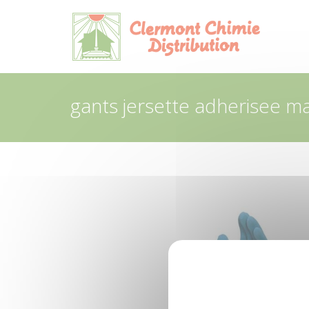
Panneau de gestion des cookies
gants jersette adherisee m