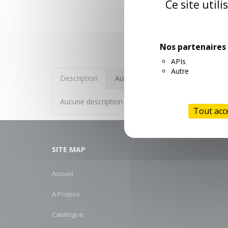
Ce site util
Nos partenaires
APIs
Autre
Description
Autres informations
Aucune description n'est disponible
Tout acc
SITE MAP
Accueil
A Propos
Catalogue