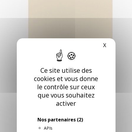
X
Masquer l
SERVIETTE
Ce site utilise des
MULTIPOINTS
cookies et vous donne
STANDING 38 X38
le contrôle sur ceux
que vous souhaitez
IVOIRE x900
activer
RÉFÉRENCE: 015145
Serviette pure ouate
Nos partenaires
(2)
multipoint. Toucher
ultra doux, pliage en 4.
APIs