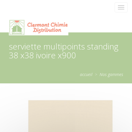
Panneau de gestion des cookies
Toggl
navig
serviette multipoints standing
38 x38 ivoire x900
accueil
>
Nos gammes