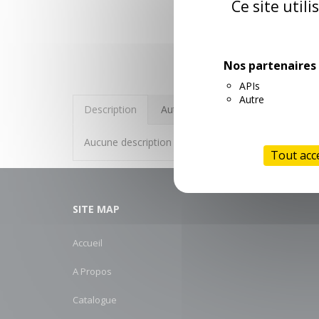
Ce site util
Nos partenaires
APIs
Autre
Description
Autres informations
Aucune description n'est disponible
Tout acc
SITE MAP
Accueil
A Propos
Catalogue