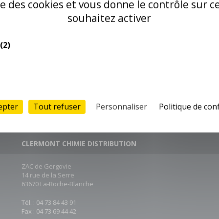
ise des cookies et vous donne le contrôle sur 
souhaitez activer
(2)
epter
Tout refuser
Personnaliser
Politique de conf
CLERMONT CHIMIE DISTRIBUTION
ZAC de Gergovie
14 rue de la Serre
63670 La-Roche-Blanche
Tél. : 04 73 84 43 91
Fax : 04 73 69 44 42