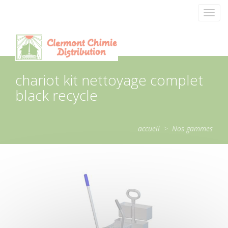
Panneau de gestion des cookies
Toggl
navig
chariot kit nettoyage complet
black recycle
accueil
>
Nos gammes