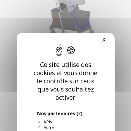
X
Masquer l
CHARIOT KIT
Ce site utilise des
NETTOYAGE
cookies et vous donne
le contrôle sur ceux
COMPLET BLACK
que vous souhaitez
RECYCLE
activer
RÉFÉRENCE: 020750
Nos partenaires
(2)
Aucune description n'est disponible pour ce produit
APIs
RETROUVEZ CE PRODUIT DANS LES
Autre
CATÉGORIES SUIVANTES