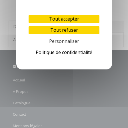
Tout accepter
Description
Autres informations
Tout refuser
Aucune description n'est disponible
Personnaliser
Politique de confidentialité
SITE MAP
Accueil
A Propos
Catalogue
Contact
Mentions légales