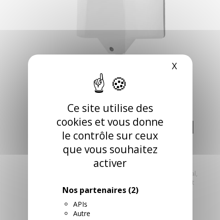
X
Masquer l
DISTRI BOBINE DC
Ce site utilise des
cookies et vous donne
MAXI 450F ABS GEH
le contrôle sur ceux
BLANC
que vous souhaitez
activer
RÉFÉRENCE: 470012 / DISDCGM
Distributeur pour bobine d’essuyage à dévidage central,
feuille à feuille, pour un diamètre maximum de 20 cm et
Nos partenaires
(2)
une hauteur maximum de 30 cm.
RETROUVEZ CE PRODUIT DANS LES
APIs
CATÉGORIES SUIVANTES
Autre