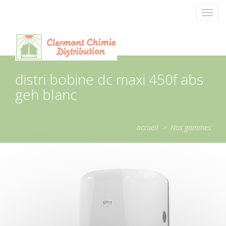
Panneau de gestion des cookies
Toggl
navig
distri bobine dc maxi 450f abs
geh blanc
accueil
>
Nos gammes