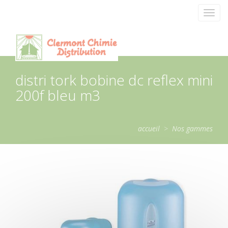
Panneau de gestion des cookies
Toggl
navig
distri tork bobine dc reflex mini
200f bleu m3
accueil
>
Nos gammes