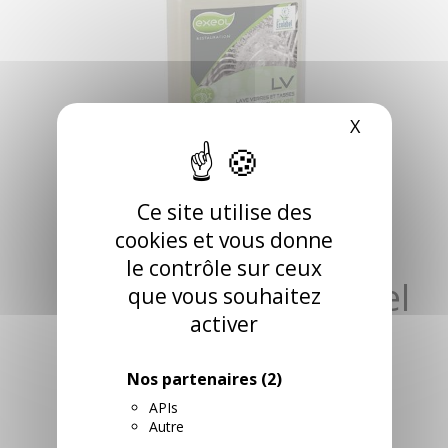
X
Masquer l
EXEOL LV LAVE
Ce site utilise des
cookies et vous donne
VERRES FLACON
le contrôle sur ceux
DOSEUR 1 L Ecolabel
que vous souhaitez
activer
RÉFÉRENCE: 70S1019
Aucune description n'est disponible pour ce produit
Nos partenaires
(2)
RETROUVEZ CE PRODUIT DANS LES
CATÉGORIES SUIVANTES
APIs
Autre