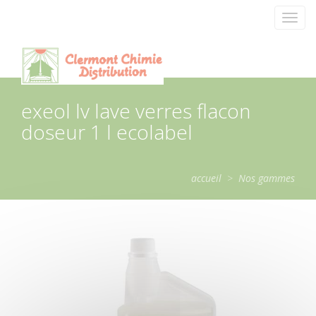
Panneau de gestion des cookies
Toggl
navig
exeol lv lave verres flacon
doseur 1 l ecolabel
accueil
>
Nos gammes