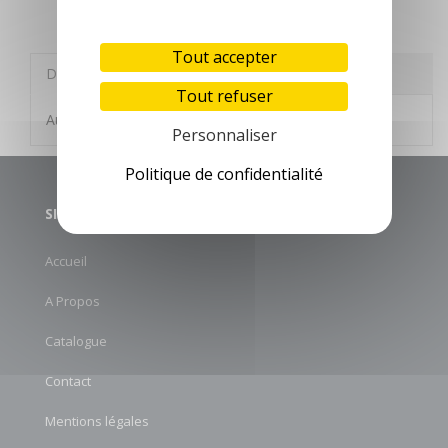
Cuisine - Exeol
Tout accepter
Description
Autres informations
Tout refuser
Aucune description n'est disponible
Personnaliser
Politique de confidentialité
SITE MAP
Accueil
A Propos
Catalogue
Contact
Mentions légales