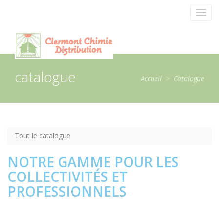
Panneau de gestion des cookies
Toggl
navig
catalogue
Accueil
>
Catalogue
Tout le catalogue
NOTRE GAMME POUR LES
COLLECTIVITÉS ET
PROFESSIONNELS