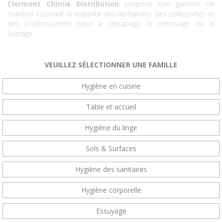
Clermont Chimie Distribution
propose une gamme de
matériel couvrant la majorité des demandes des collectivités et
des professionnels pour le décapage, le nettoyage ou le
lustrage.
VEUILLEZ SÉLECTIONNER UNE FAMILLE
Hygiène en cuisine
Table et accueil
Hygiène du linge
Sols & Surfaces
Hygiène des sanitaires
Hygiène corporelle
Essuyage