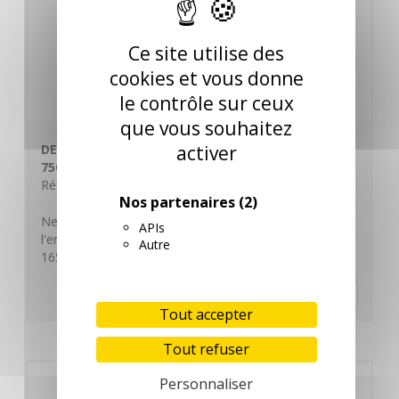
Ce site utilise des
cookies et vous donne
le contrôle sur ceux
que vous souhaitez
activer
DETERGENT DEGRAISSANT DESINFECTANT VAPO
750ml
Réf. 130913 / FEC750U
Nos partenaires
(2)
Nettoie et désinfecte en une seule opération. Prêt à
APIs
l'emploi. pH H13 Bactéricide EN 1276, Fongicide EN
Autre
1650.…
En savoir plus
Tout accepter
Tout refuser
Personnaliser