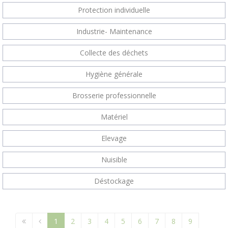
Protection individuelle
Industrie- Maintenance
Collecte des déchets
Hygiène générale
Brosserie professionnelle
Matériel
Elevage
Nuisible
Déstockage
1
2
3
4
5
6
7
8
9