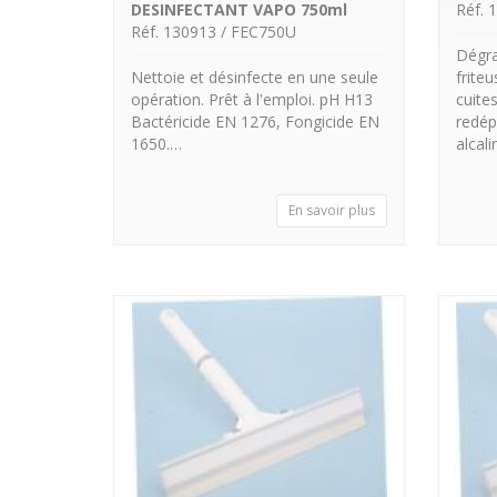
DESINFECTANT VAPO 750ml
Réf. 
Réf. 130913 / FEC750U
Dégra
Nettoie et désinfecte en une seule
frite
opération. Prêt à l'emploi. pH H13
cuite
Bactéricide EN 1276, Fongicide EN
redép
1650.…
alcal
En savoir plus