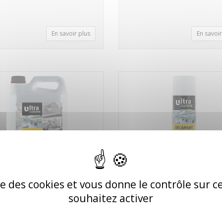
En savoir plus
En savoir
ise des cookies et vous donne le contrôle sur 
RGENT GRAND FROID
FOUR AEROSOL DECAPANT
souhaitez activer
N 5KG
500ml/650
130278
Réf. 026012 / FOUR24