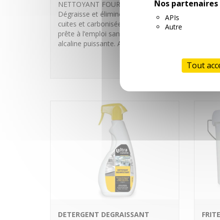
Nos partenaires
NETTOYANT FOUR SANS ODEUR
Dégraisse et élimine les graisses
APIs
cuites et carbonisées. Formule
Autre
prête à l’emploi sans odeur. Action
alcaline puissante. Ass…
En savoir plus
Tout acc
DETERGENT DEGRAISSANT
FRIT