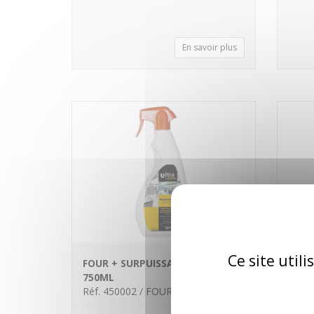
En savoir plus
Ce site util
FOUR + SURPUISSANT VAPO
DETE
750ML
BIDO
Réf. 450002 / FOUR+V
Réf. 