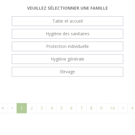
VEUILLEZ SÉLECTIONNER UNE FAMILLE
Table et accueil
Hygiène des sanitaires
Protection individuelle
Hygiène générale
Elevage
1
2
3
4
5
6
7
8
9
10