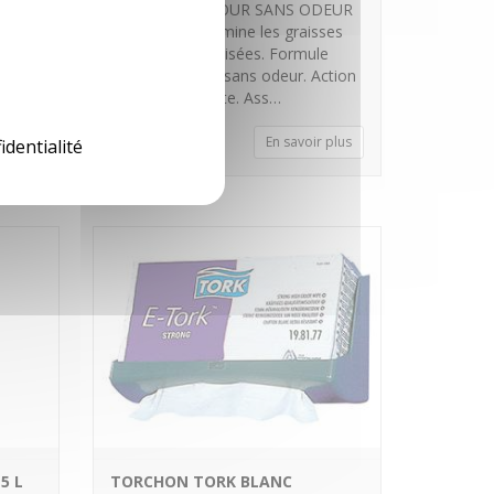
NETTOYANT FOUR SANS ODEUR
oude
Dégraisse et élimine les graisses
cuites et carbonisées. Formule
prête à l’emploi sans odeur. Action
alcaline puissante. Ass…
 plus
En savoir plus
identialité
5 L
TORCHON TORK BLANC