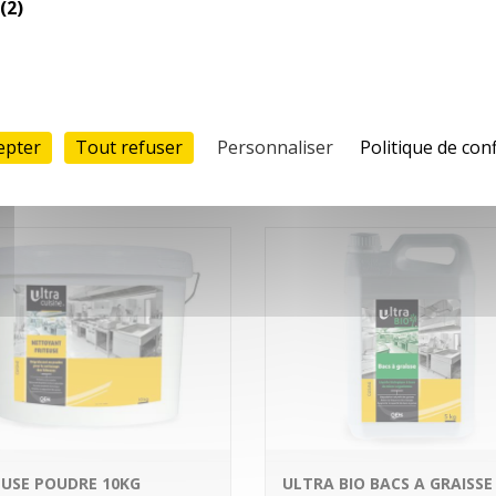
(2)
Nettoie les graisses brûlées.
Formulation mousse, sans s
ni potasse. Adhère aux parois
verticales. pH : 13…
En savoir plus
En savoir
epter
Tout refuser
Personnaliser
Politique de conf
EUSE POUDRE 10KG
ULTRA BIO BACS A GRAISSE 