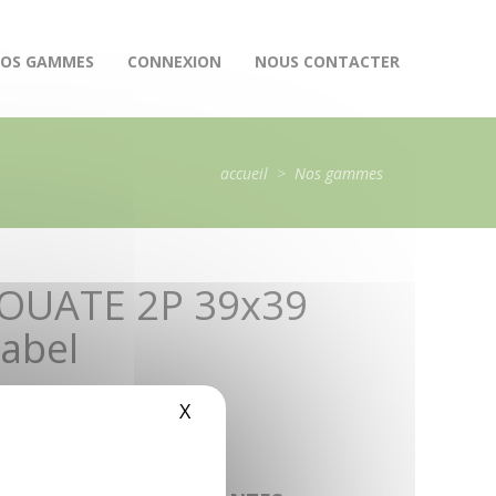
OS GAMMES
CONNEXION
NOUS CONTACTER
accueil
>
Nos gammes
 OUATE 2P 39x39
abel
X
Masquer le bandeau des cookie