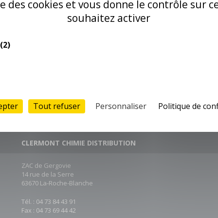
RETROUVEZ CE PRODUIT DANS 
ise des cookies et vous donne le contrôle sur 
souhaitez activer
(2)
epter
Tout refuser
Personnaliser
Politique de conf
CLERMONT CHIMIE DISTRIBUTION
ZAC de Gergovie
14 rue de la Serre
63670 La-Roche-Blanche
Tél. : 04 73 84 43 91
Fax : 04 73 69 44 42