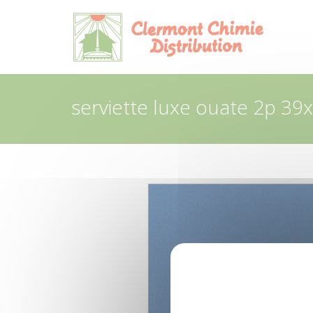
Panneau de gestion des cookies
serviette luxe ouate 2p 39