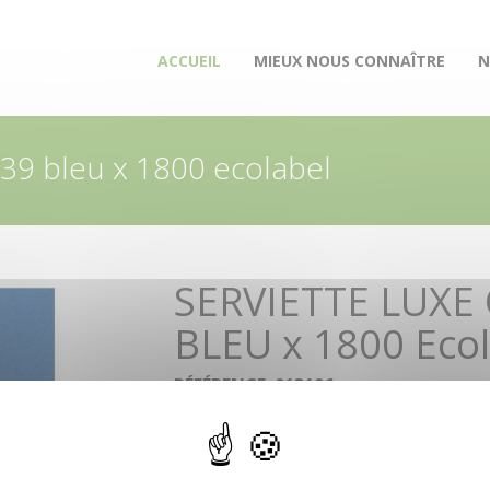
(CURRENT)
ACCUEIL
MIEUX NOUS CONNAÎTRE
N
x39 bleu x 1800 ecolabel
SERVIETTE LUXE
BLEU x 1800 Ecol
RÉFÉRENCE: 013196
Serviette en non-tissé lisse technologie airlaid
55 g/m2 (blanc) et 60 g/m2 (couleurs).
Toucher tissu, résistance exceptionnelle.
Coloris unis, pliage en 4.