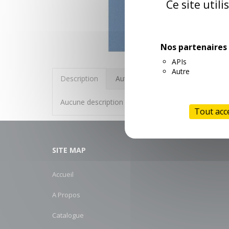
Ce site util
Nos partenaires
APIs
Autre
Description
Autres informations
Aucune description n'est disponible
Tout acc
SITE MAP
Accueil
A Propos
Catalogue