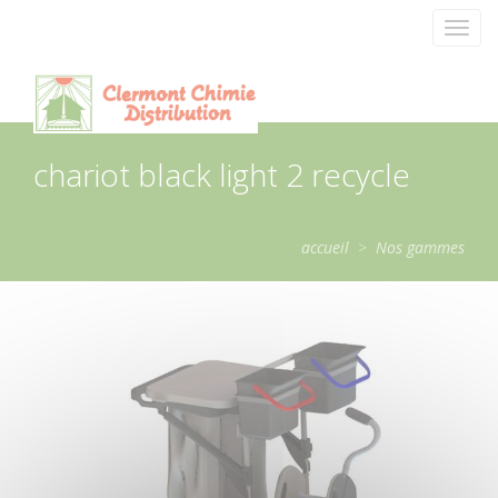
Panneau de gestion des cookies
Toggl
navig
chariot black light 2 recycle
accueil
>
Nos gammes