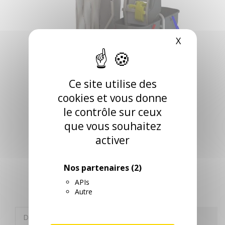
X
Masquer l
Ce site utilise des
CHARIOT BLACK
cookies et vous donne
LIGHT 2 RECYCLE
le contrôle sur ceux
que vous souhaitez
RÉFÉRENCE: 020768
activer
Aucune description n'est disponible pour ce produit
RETROUVEZ CE PRODUIT DANS LES
CATÉGORIES SUIVANTES
Nos partenaires
(2)
APIs
Autre
Description
Autres informations