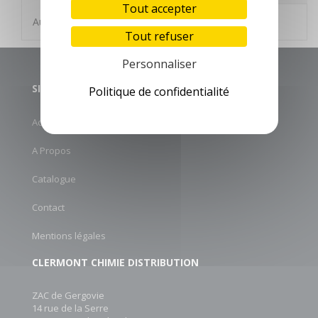
Tout accepter
Aucune description n'est disponible
Tout refuser
Personnaliser
SITE MAP
Politique de confidentialité
Accueil
A Propos
Catalogue
Contact
Mentions légales
CLERMONT CHIMIE DISTRIBUTION
ZAC de Gergovie
14 rue de la Serre