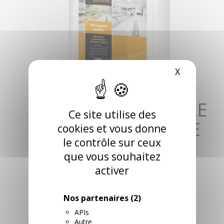
X
Masquer l
DETERGENT NEUTRE
Ce site utilise des
SENTEUR COLOGNE
cookies et vous donne
le contrôle sur ceux
ULTRA 5L
que vous souhaitez
RÉFÉRENCE: 018108 / NEUCOL
activer
Détergent neutre multi-usages, parfum cologne,
pour le nettoyage au quotidien des surfaces
lavables, pour tous types de sols, protégés ou non.
Nos partenaires
(2)
pH : 8,9
APIs
RETROUVEZ CE PRODUIT DANS LES
Autre