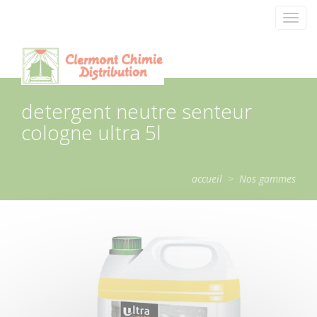
Panneau de gestion des cookies
Toggl
navig
detergent neutre senteur
cologne ultra 5l
accueil
>
Nos gammes