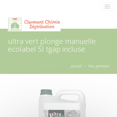
Panneau de gestion des cookies
Toggl
navig
ultra vert plonge manuelle
ecolabel 5l tgap incluse
accueil
>
Nos gammes