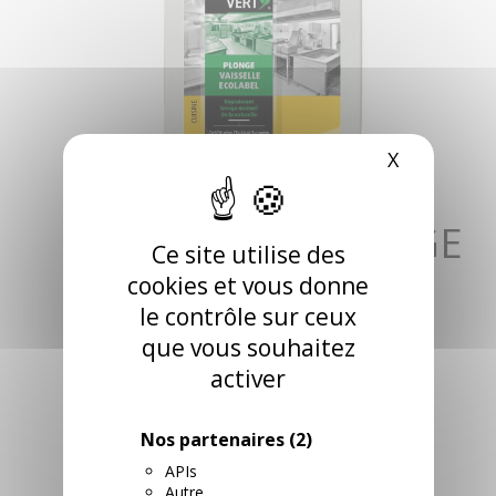
X
Masquer l
ULTRA VERT PLONGE
Ce site utilise des
MANUELLE
cookies et vous donne
le contrôle sur ceux
ECOLABEL 5L TGAP
que vous souhaitez
incluse
activer
RÉFÉRENCE: 130501 / UVPLO5
Formule concentrée. Dégraissant puissant.
Nos partenaires
(2)
Sans parfum. Certi é Écolabel Européen. pH : 8
APIs
RETROUVEZ CE PRODUIT DANS LES
Autre