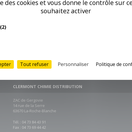
RETROUVEZ CE PRODUIT DANS 
ise des cookies et vous donne le contrôle sur 
souhaitez activer
(2)
epter
Tout refuser
Personnaliser
Politique de conf
CLERMONT CHIMIE DISTRIBUTION
ZAC de Gergovie
14 rue de la Serre
63670 La-Roche-Blanche
Tél. : 04 73 84 43 91
Fax : 04 73 69 44 42