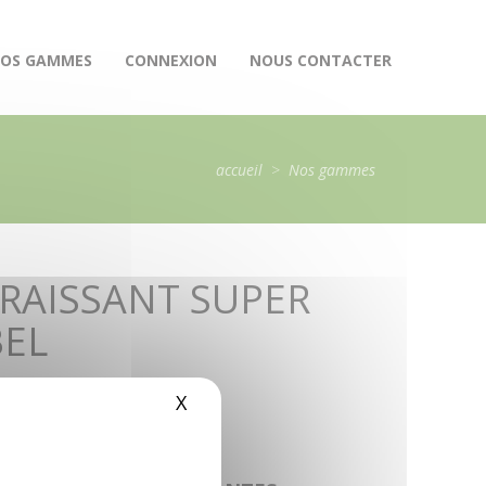
OS GAMMES
CONNEXION
NOUS CONTACTER
accueil
>
Nos gammes
RAISSANT SUPER
BEL
X
Masquer le bandeau des cookie
ns
trie
 état