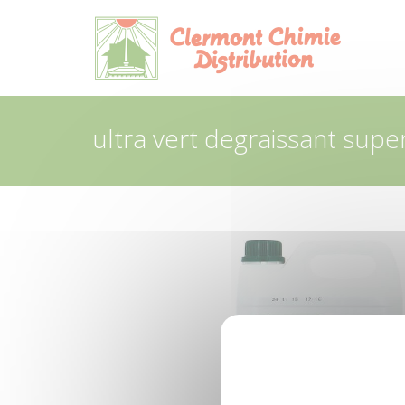
Panneau de gestion des cookies
ultra vert degraissant super