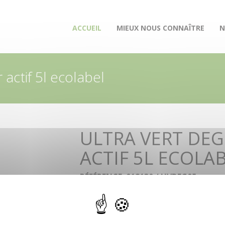
(CURRENT)
ACCUEIL
MIEUX NOUS CONNAÎTRE
N
 actif 5l ecolabel
ULTRA VERT DEG
ACTIF 5L ECOLA
RÉFÉRENCE: 018130 / UVDEG05
Détergent alcalin à fort pouvoir dégraissant, sa
colorant ni essence, pour un usage dans l’indus
alimentaire (HACCP) y compris pour la remise en
des sols. Certi é Écolabel Européen. pH : > 13