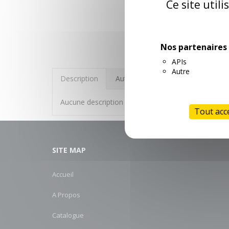
Ce site util
Nos partenaires
APIs
Autre
Description
Autres informations
Aucune description n'est disponible
Tout acc
SITE MAP
Accueil
A Propos
Catalogue